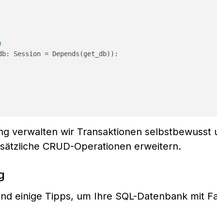
)
db: Session = Depends(
get_db
)
):

g verwalten wir Transaktionen selbstbewusst 
ätzliche CRUD-Operationen erweitern.
g
 sind einige Tipps, um Ihre SQL-Datenbank mit F