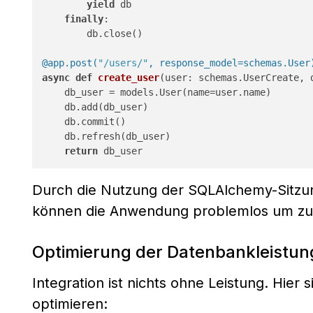
yield
 db

finally
:

        db.close()

@app.post(
"/users/"
, response_model=schemas.User
async
def
create_user
(
user: schemas.UserCreate, 
    db_user = models.User(name=user.name)

    db.add(db_user)

    db.commit()

    db.refresh(db_user)

return
Durch die Nutzung der SQLAlchemy-Sitzun
können die Anwendung problemlos um zus
Optimierung der Datenbankleistun
Integration ist nichts ohne Leistung. Hier
optimieren: