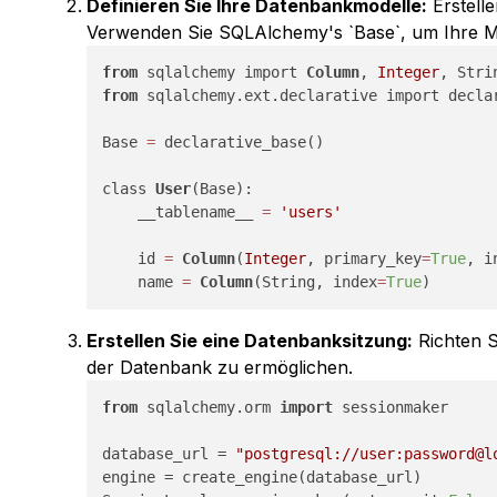
Definieren Sie Ihre Datenbankmodelle:
Erstelle
Verwenden Sie SQLAlchemy's `Base`, um Ihre Mo
from
 sqlalchemy import 
Column
, 
Integer
from
 sqlalchemy.ext.declarative import declar
Base 
=
 declarative_base()

class 
User
(Base):

    __tablename__ 
=
'users'
    id 
=
Column
(
Integer
, primary_key
=
True
, i
    name 
=
Column
(String, index
=
True
Erstellen Sie eine Datenbanksitzung:
Richten S
der Datenbank zu ermöglichen.
from
 sqlalchemy.orm 
import
 sessionmaker

database_url = 
"postgresql://user:password@l
engine = create_engine(database_url)
