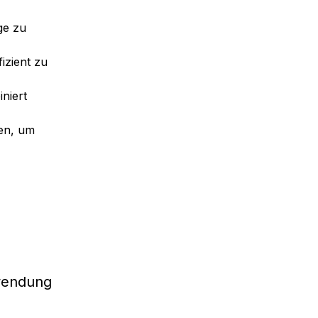
ge zu
izient zu
niert
gen, um
nwendung