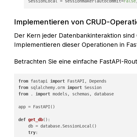
SessionLocal = sessionmaker(autocommit=
False
Implementieren von CRUD-Operat
Der Kern jeder Datenbankinteraktion sind 
Implementieren dieser Operationen in Fas
Betrachten Sie eine einfache FastAPI-Rout
from
 fastapi 
import
from
 sqlalchemy.orm 
import
from
 . 
import
 models, schemas, database

app = FastAPI()

def
get_db
():

    db = database.SessionLocal()

try
:
