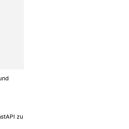
und
astAPI zu