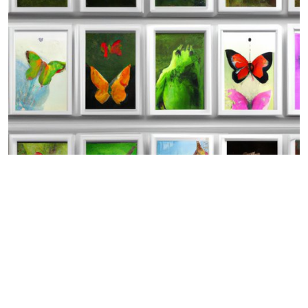
2 Jahre, 9 Monate her
Wie React-Komponenten Ihre Website dynamischer
und interaktiver machen können
CSS
HTML
JavaScript
React